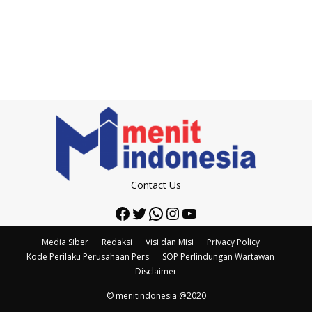
Contact Us
Facebook
Twitter
WhatsApp
Instagram
YouTube
Media Siber
Redaksi
Visi dan Misi
Privacy Policy
Kode Perilaku Perusahaan Pers
SOP Perlindungan Wartawan
Disclaimer
© menitindonesia @2020