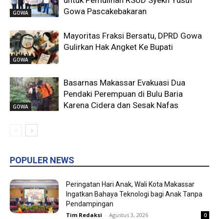
untuk Pemulihan RSUD Syekh Yusuf
Gowa Pascakebakaran
GOWA
Mayoritas Fraksi Bersatu, DPRD Gowa
Gulirkan Hak Angket Ke Bupati
GOWA
Basarnas Makassar Evakuasi Dua
Pendaki Perempuan di Bulu Baria
Karena Cidera dan Sesak Nafas
GOWA
POPULER NEWS
Peringatan Hari Anak, Wali Kota Makassar
Ingatkan Bahaya Teknologi bagi Anak Tanpa
Pendampingan
Tim Redaksi
-
Agustus 3, 2026
0