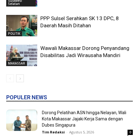
Sulawesi
Selatan
PPP Sulsel Serahkan SK 13 DPC, 8
Daerah Masih Ditahan
POLITIK
Wawali Makassar Dorong Penyandang
Disabilitas Jadi Wirausaha Mandiri
MAKASSAR
POPULER NEWS
Dorong Pelatihan ASN hingga Nelayan, Wali
Kota Makassar Jajaki Kerja Sama dengan
Dubes Singapura
Tim Redaksi
-
Agustus 5, 2026
0