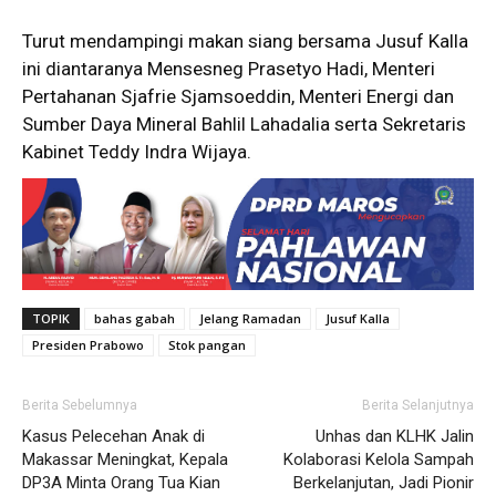
Turut mendampingi makan siang bersama Jusuf Kalla
ini diantaranya Mensesneg Prasetyo Hadi, Menteri
Pertahanan Sjafrie Sjamsoeddin, Menteri Energi dan
Sumber Daya Mineral Bahlil Lahadalia serta Sekretaris
Kabinet Teddy Indra Wijaya.
TOPIK
bahas gabah
Jelang Ramadan
Jusuf Kalla
Presiden Prabowo
Stok pangan
Berita Sebelumnya
Berita Selanjutnya
Kasus Pelecehan Anak di
Unhas dan KLHK Jalin
Makassar Meningkat, Kepala
Kolaborasi Kelola Sampah
DP3A Minta Orang Tua Kian
Berkelanjutan, Jadi Pionir