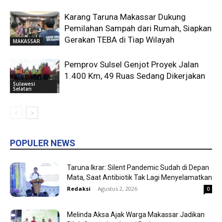
Karang Taruna Makassar Dukung
Pemilahan Sampah dari Rumah, Siapkan
Gerakan TEBA di Tiap Wilayah
MAKASSAR
Pemprov Sulsel Genjot Proyek Jalan
1.400 Km, 49 Ruas Sedang Dikerjakan
Sulawesi
Selatan
POPULER NEWS
Taruna Ikrar: Silent Pandemic Sudah di Depan
Mata, Saat Antibiotik Tak Lagi Menyelamatkan
Redaksi
-
Agustus 2, 2026
0
Melinda Aksa Ajak Warga Makassar Jadikan