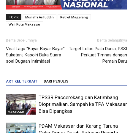
TOPIK
Munafri Arifuddin
Retret Magelang
Wali Kota Makassar
Berita Sebelumnya
Berita Selanjutnya
Viral Lagu “Bayar Bayar Bayar”
Target Lolos Piala Dunia, PSSI
Sukatani, Kapolri Buka Suara
Perkuat Timnas dengan
soal Dugaan Intimidasi
Pemain Baru
ARTIKEL TERKAIT
DARI PENULIS
TPS3R Paccerekang dan Katimbang
Dioptimalkan, Sampah ke TPA Makassar
Bisa Dipangkas
MAKASSAR
PDAM Makassar dan Karang Taruna
Gelar Donor Darah, Ratusan Peserta