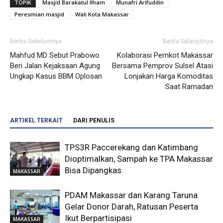
TOPIK
Masjid Barakatul Ilham
Munafri Arifuddin
Peresmian masjid
Wali Kota Makassar
Berita Sebelumnya
Berita Selanjutnya
Mahfud MD Sebut Prabowo
Kolaborasi Pemkot Makassar
Beri Jalan Kejaksaan Agung
Bersama Pemprov Sulsel Atasi
Ungkap Kasus BBM Oplosan
Lonjakan Harga Komoditas
Saat Ramadan
ARTIKEL TERKAIT
DARI PENULIS
TPS3R Paccerekang dan Katimbang
Dioptimalkan, Sampah ke TPA Makassar
Bisa Dipangkas
MAKASSAR
PDAM Makassar dan Karang Taruna
Gelar Donor Darah, Ratusan Peserta
Ikut Berpartisipasi
MAKASSAR