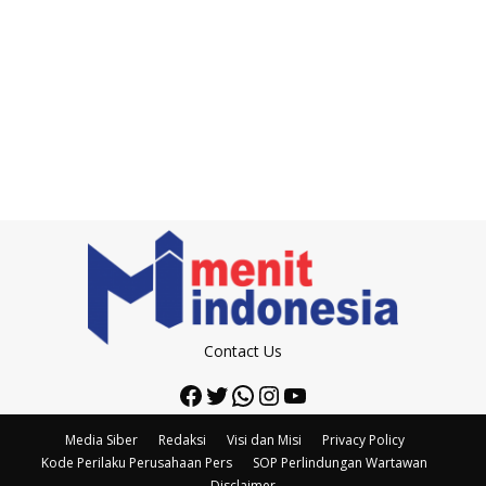
Contact Us
Facebook
Twitter
WhatsApp
Instagram
YouTube
Media Siber
Redaksi
Visi dan Misi
Privacy Policy
Kode Perilaku Perusahaan Pers
SOP Perlindungan Wartawan
Disclaimer