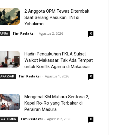
2 Anggota OPM Tewas Ditembak
Saat Serang Pasukan TNI di
Yahukimo
Tim Redaksi
-
Agustus 2, 2026
APUA
0
Hadiri Pengukuhan FKLA Sulsel,
Walkot Makassar: Tak Ada Tempat
untuk Konflik Agama di Makassar
Tim Redaksi
-
Agustus 1, 2026
AKASSAR
0
Mengenal KM Mutiara Sentosa 2,
Kapal Ro-Ro yang Terbakar di
Perairan Madura
Tim Redaksi
-
Agustus 2, 2026
AWA TIMUR
0