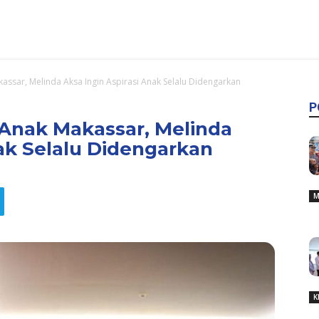
assar, Melinda Aksa Ingin Aspirasi Anak Selalu Didengarkan
P
 Anak Makassar, Melinda
nak Selalu Didengarkan
M
K