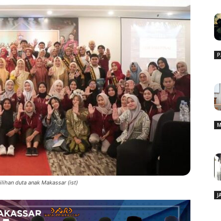
P
M
lihan duta anak Makassar (ist)
J