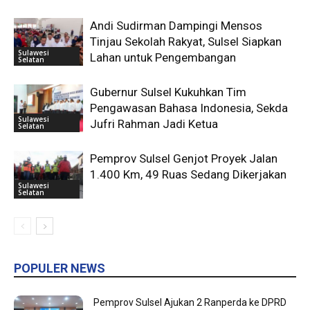
Andi Sudirman Dampingi Mensos
Tinjau Sekolah Rakyat, Sulsel Siapkan
Sulawesi
Lahan untuk Pengembangan
Selatan
Gubernur Sulsel Kukuhkan Tim
Pengawasan Bahasa Indonesia, Sekda
Sulawesi
Jufri Rahman Jadi Ketua
Selatan
Pemprov Sulsel Genjot Proyek Jalan
1.400 Km, 49 Ruas Sedang Dikerjakan
Sulawesi
Selatan
POPULER NEWS
Pemprov Sulsel Ajukan 2 Ranperda ke DPRD