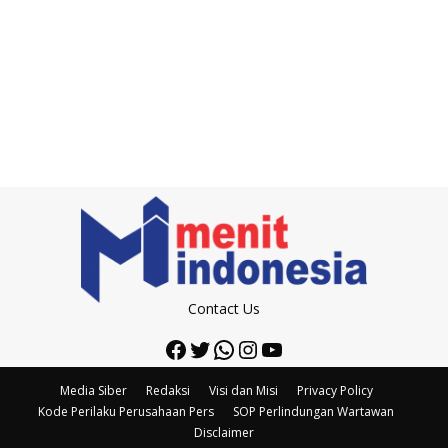
Contact Us
Facebook
Twitter
WhatsApp
Instagram
YouTube
Media Siber
Redaksi
Visi dan Misi
Privacy Policy
Kode Perilaku Perusahaan Pers
SOP Perlindungan Wartawan
Disclaimer