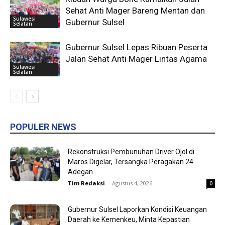
Sehat Anti Mager Bareng Mentan dan
Sulawesi
Gubernur Sulsel
Selatan
Gubernur Sulsel Lepas Ribuan Peserta
Jalan Sehat Anti Mager Lintas Agama
Sulawesi
Selatan
POPULER NEWS
Rekonstruksi Pembunuhan Driver Ojol di
Maros Digelar, Tersangka Peragakan 24
Adegan
Tim Redaksi
-
Agustus 4, 2026
0
Gubernur Sulsel Laporkan Kondisi Keuangan
Daerah ke Kemenkeu, Minta Kepastian