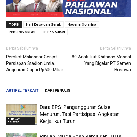
TOPIK
Hari Kesatuan Gerak
Naoemi Octarina
Pemprov Sulsel
TP PKK Sulsel
Berita Sebelumnya
Berita Selanjutnya
Pemkot Makassar Genjot
80 Anak Ikut Khitanan Massal
Persiapan Stadion Untia,
Yang Digelar PT Semen
Anggaran Capai Rp500 Miliar
Bosowa
ARTIKEL TERKAIT
DARI PENULIS
Data BPS: Pengangguran Sulsel
Menurun, Tapi Partisipasi Angkatan
Sulawesi
Kerja Ikut Turun
Selatan
Ribuan Warga Bone Ramaikan Jalan