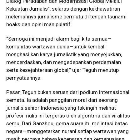
Dialog Peradaban dan Modernisasi Global Melalui
Kekuatan Jurnalis”, selaras dengan kekhawatiran
melemahnya jurnalisme bermutu di tengah tsunami
hoaks dan opini manipulatif.
“Semoga ini menjadi alarm bagi kita semua—
komunitas wartawan dunia—untuk kembali
menghasilkan karya jurnalistik yang menyejukkan,
mencerdaskan, dan mengedepankan perdamaian
serta kesejahteraan global,” ujar Teguh menutup
pernyataannya.
Pesan Teguh bukan seruan dari podium internasional
semata. Ia adalah panggilan moral dari seorang
jurnalis senior Indonesia yang tak ingin melihat
profesi mulia ini tergerus oleh algoritma dan viralitas
semu. Dari Ganzhou, gema suara itu melintasi batas
negara—menggetarkan nurani setiap wartawan yang
masih percaya bahwa kebenaran dan kemanusiaan