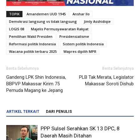
TOPIK
Amandemen UUD 1945
Anshar Ilo
Demokrasi langsung vs tidak langsung
Jimly Asshidiqie
LOGIS 08
Majelis Permusyawaratan Rakyat
Pemilihan Wakil Presiden
Presidensialisme
Reformasi politik Indonesia
Sistem politik Indonesia
Wacana politik terbaru 2025
Wapres dipilih MPR
Berita Sebelumnya
Berita Selanjutnya
Gandeng LPK Shin Indonesia,
PLB Tak Merata, Legislator
BBPVP Makassar Kirim 75
Makassar Soroti Dishub
Pemuda Magang ke Jepang
ARTIKEL TERKAIT
DARI PENULIS
PPP Sulsel Serahkan SK 13 DPC, 8
Daerah Masih Ditahan