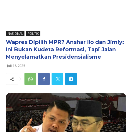
NASIONAL
POLITIK
Wapres Dipilih MPR? Anshar Ilo dan Jimly:
Ini Bukan Kudeta Reformasi, Tapi Jalan
Menyelamatkan Presidensialisme
Juli 16, 2025