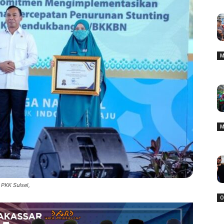
M
M
 PKK Sulsel,
O