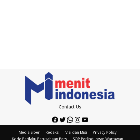
Contact Us
Facebook
Twitter
WhatsApp
Instagram
YouTube
Media Siber
Redaksi
Visi dan Misi
Privacy Policy
Kode Perilaku Perusahaan Pers
SOP Perlindungan Wartawan