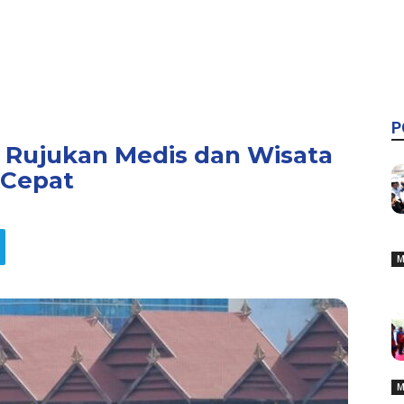
P
 Rujukan Medis dan Wisata
 Cepat
M
M