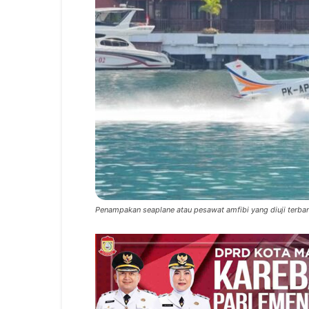
Penampakan seaplane atau pesawat amfibi yang diuji terban