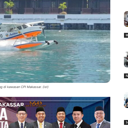
M
N
g di kawasan CPI Makassar. (ist)
S