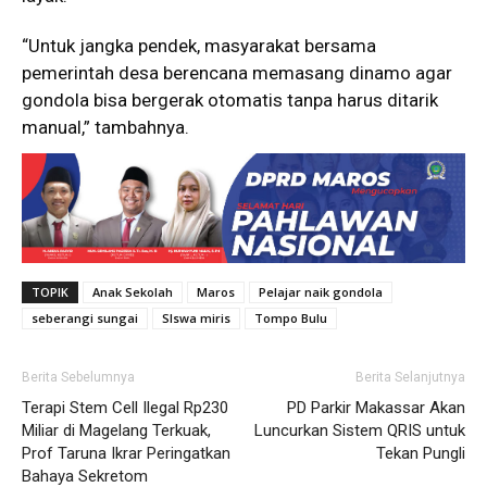
“Untuk jangka pendek, masyarakat bersama
pemerintah desa berencana memasang dinamo agar
gondola bisa bergerak otomatis tanpa harus ditarik
manual,” tambahnya.
TOPIK
Anak Sekolah
Maros
Pelajar naik gondola
seberangi sungai
SIswa miris
Tompo Bulu
Berita Sebelumnya
Berita Selanjutnya
Terapi Stem Cell Ilegal Rp230
PD Parkir Makassar Akan
Miliar di Magelang Terkuak,
Luncurkan Sistem QRIS untuk
Prof Taruna Ikrar Peringatkan
Tekan Pungli
Bahaya Sekretom