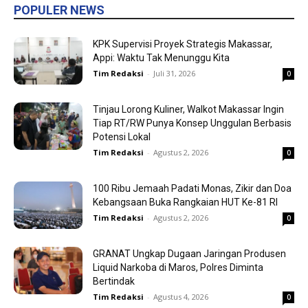
POPULER NEWS
KPK Supervisi Proyek Strategis Makassar,
Appi: Waktu Tak Menunggu Kita
Tim Redaksi
-
Juli 31, 2026
0
Tinjau Lorong Kuliner, Walkot Makassar Ingin
Tiap RT/RW Punya Konsep Unggulan Berbasis
Potensi Lokal
Tim Redaksi
-
Agustus 2, 2026
0
100 Ribu Jemaah Padati Monas, Zikir dan Doa
Kebangsaan Buka Rangkaian HUT Ke-81 RI
Tim Redaksi
-
Agustus 2, 2026
0
GRANAT Ungkap Dugaan Jaringan Produsen
Liquid Narkoba di Maros, Polres Diminta
Bertindak
Tim Redaksi
-
Agustus 4, 2026
0