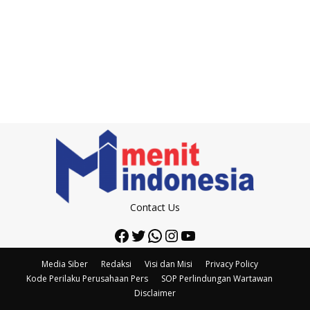
Contact Us
Facebook
Twitter
WhatsApp
Instagram
YouTube
Media Siber
Redaksi
Visi dan Misi
Privacy Policy
Kode Perilaku Perusahaan Pers
SOP Perlindungan Wartawan
Disclaimer