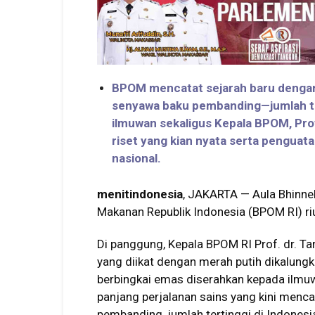
BPOM mencatat sejarah baru dengan
senyawa baku pembanding—jumlah te
ilmuwan sekaligus Kepala BPOM, Prof T
riset yang kian nyata serta penguat
nasional.
menitindonesia
, JAKARTA — Aula Bhinne
Makanan Republik Indonesia (BPOM RI) r
Di panggung, Kepala BPOM RI Prof. dr. Ta
yang diikat dengan merah putih dikalungk
berbingkai emas diserahkan kepada ilmuwa
panjang perjalanan sains yang kini menc
pembanding, jumlah tertinggi di Indonesi