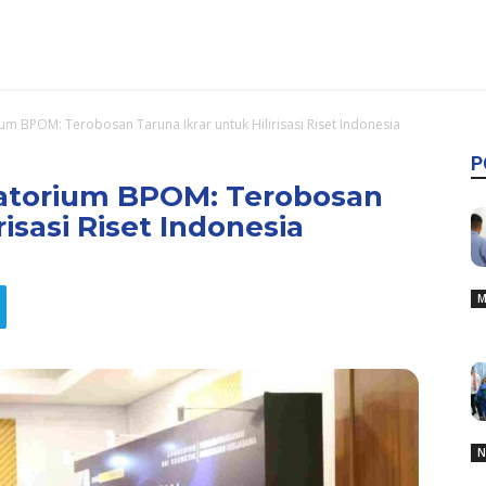
um BPOM: Terobosan Taruna Ikrar untuk Hilirisasi Riset Indonesia
P
ratorium BPOM: Terobosan
risasi Riset Indonesia
M
N