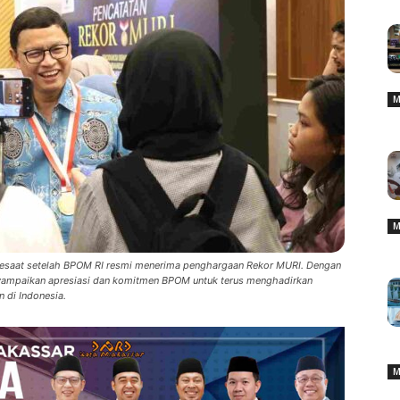
M
M
s sesaat setelah BPOM RI resmi menerima penghargaan Rekor MURI. Dengan
enyampaikan apresiasi dan komitmen BPOM untuk terus menghadirkan
 di Indonesia.
M