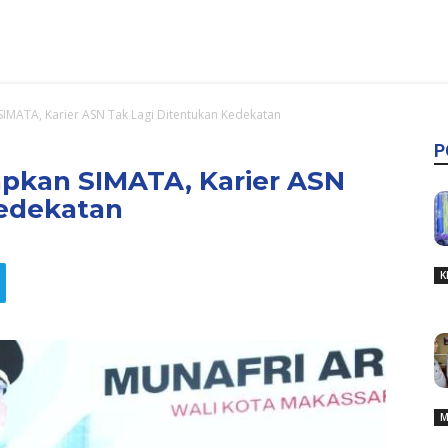
IMATA, Karier ASN Tak Lagi Ditentukan Kedekatan
P
pkan SIMATA, Karier ASN
Kedekatan
K
M