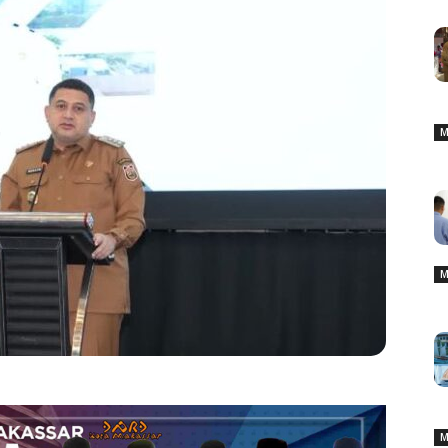
M
M
M