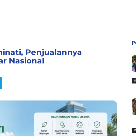
P
minati, Penjualannya
r Nasional
M
M