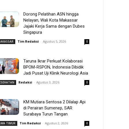
Dorong Pelatihan ASN hingga
Nelayan, Wali Kota Makassar
Jajaki Kerja Sama dengan Dubes
Singapura
Tim Redaksi
-
Agustus 5, 2026
AKASSAR
0
Taruna Ikrar Perkuat Kolaborasi
BPOM-RSPON, Indonesia Dibidik
Jadi Pusat Uji Klinik Neurologi Asia
Redaksi
-
Agustus 3, 2026
ESEHATAN
0
KM Mutiara Sentosa 2 Dilalap Api
di Perairan Sumenep, SAR
Surabaya Turun Tangan
Tim Redaksi
-
Agustus 2, 2026
AWA TIMUR
0