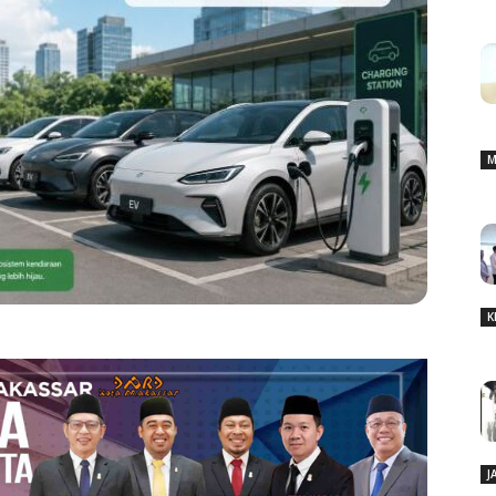
M
K
J