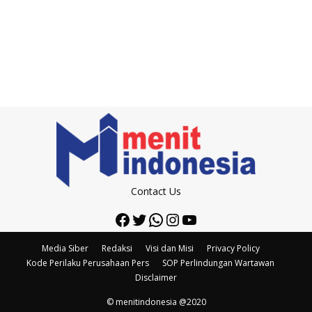
Contact Us
Facebook
Twitter
WhatsApp
Instagram
YouTube
Media Siber
Redaksi
Visi dan Misi
Privacy Policy
Kode Perilaku Perusahaan Pers
SOP Perlindungan Wartawan
Disclaimer
© menitindonesia @2020