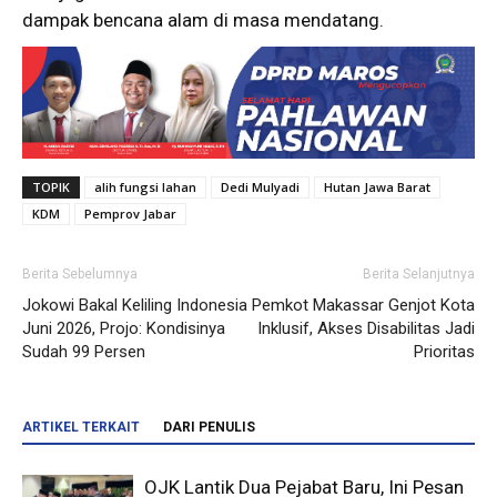
dampak bencana alam di masa mendatang.
TOPIK
alih fungsi lahan
Dedi Mulyadi
Hutan Jawa Barat
KDM
Pemprov Jabar
Berita Sebelumnya
Berita Selanjutnya
Jokowi Bakal Keliling Indonesia
Pemkot Makassar Genjot Kota
Juni 2026, Projo: Kondisinya
Inklusif, Akses Disabilitas Jadi
Sudah 99 Persen
Prioritas
ARTIKEL TERKAIT
DARI PENULIS
OJK Lantik Dua Pejabat Baru, Ini Pesan