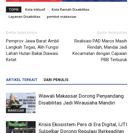
TOPIK
Kota Inklusif
Kota Ramah Disabilitas
Layanan Disabilitas
pemkot makassar
Berita Sebelumnya
Berita Selanjutnya
Pemprov Jawa Barat Ambil
Realisasi PAD Maros Masih
Langkah Tegas, Alih Fungsi
Rendah, Mandai Jadi
Lahan Hutan Bakal Diawasi
Kecamatan dengan Capaian
Ketat
PBB Terburuk
ARTIKEL TERKAIT
DARI PENULIS
Wawali Makassar Dorong Penyandang
Disabilitas Jadi Wirausaha Mandiri
MAKASSAR
Krisis Ekosistem Pers di Era Digital, IJTI
Sulselbar Dorong Regulasi Berkeadilan