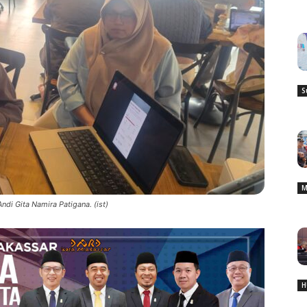
S
M
ndi Gita Namira Patigana. (ist)
H