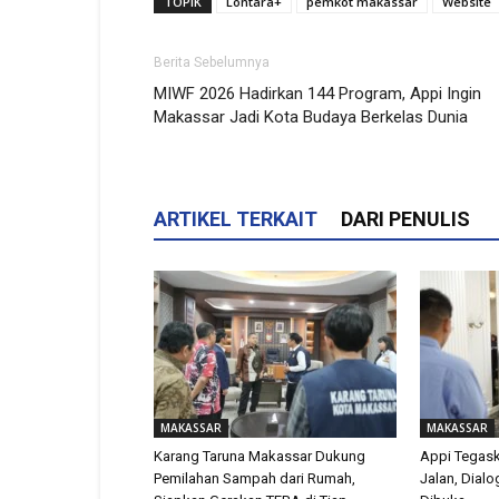
TOPIK
Lontara+
pemkot makassar
Website
Berita Sebelumnya
MIWF 2026 Hadirkan 144 Program, Appi Ingin
Makassar Jadi Kota Budaya Berkelas Dunia
ARTIKEL TERKAIT
DARI PENULIS
MAKASSAR
MAKASSAR
Karang Taruna Makassar Dukung
Appi Tegas
Pemilahan Sampah dari Rumah,
Jalan, Dial