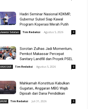
Hadiri Seminar Nasional KDKMP,
Gubernur Sulsel Siap Kawal
Program Koperasi Merah Putih
Tim Redaksi
-
Agustus 5, 2026
ulawesi Selatan
0
Sorotan Zulhas Jadi Momentum,
Pemkot Makassar Percepat
Sanitary Landfill dan Proyek PSEL
Tim Redaksi
-
Agustus 5, 2026
AKASSAR
0
Mahkamah Konstitusi Kabulkan
Gugatan, Anggaran MBG Wajib
Dipisah dari Dana Pendidikan
Tim Redaksi
-
Juli 31, 2026
UKUM
0