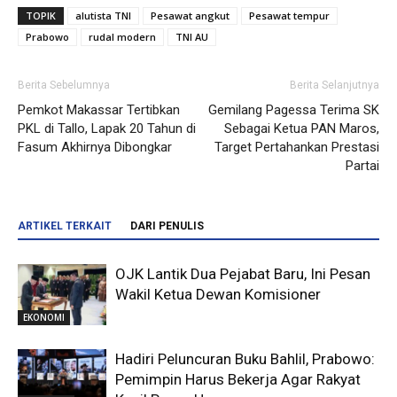
TOPIK
alutista TNI
Pesawat angkut
Pesawat tempur
Prabowo
rudal modern
TNI AU
Berita Sebelumnya
Berita Selanjutnya
Pemkot Makassar Tertibkan
Gemilang Pagessa Terima SK
PKL di Tallo, Lapak 20 Tahun di
Sebagai Ketua PAN Maros,
Fasum Akhirnya Dibongkar
Target Pertahankan Prestasi
Partai
ARTIKEL TERKAIT
DARI PENULIS
OJK Lantik Dua Pejabat Baru, Ini Pesan
Wakil Ketua Dewan Komisioner
EKONOMI
Hadiri Peluncuran Buku Bahlil, Prabowo:
Pemimpin Harus Bekerja Agar Rakyat