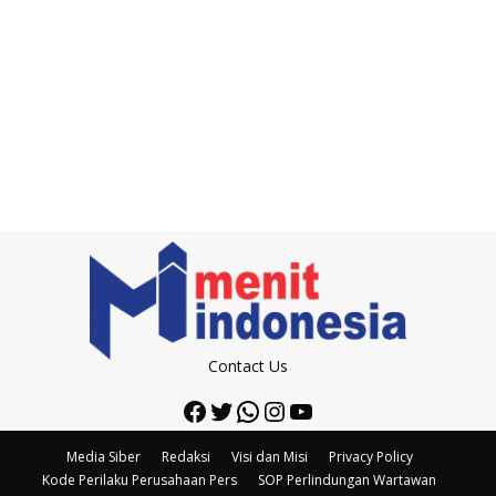
Contact Us
Facebook
Twitter
WhatsApp
Instagram
YouTube
Media Siber
Redaksi
Visi dan Misi
Privacy Policy
Kode Perilaku Perusahaan Pers
SOP Perlindungan Wartawan