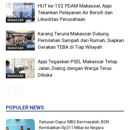
HUT ke-102 PDAM Makassar, Appi
Tekankan Pelayanan Air Bersih dan
Likuiditas Perusahaan
MAKASSAR
Karang Taruna Makassar Dukung
Pemilahan Sampah dari Rumah, Siapkan
Gerakan TEBA di Tiap Wilayah
MAKASSAR
Appi Tegaskan PSEL Makassar Tetap
Jalan, Dialog dengan Warga Terus
Dibuka
MAKASSAR
POPULER NEWS
Ratusan Dapur MBG Bermasalah, BGN
Kembalikan Rp311 Miliar ke Negara