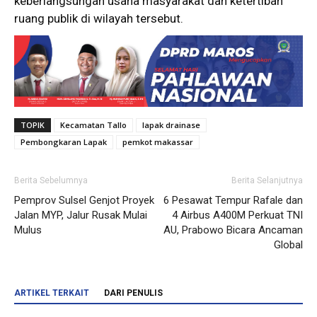
keberlangsungan usaha masyarakat dan ketertiban
ruang publik di wilayah tersebut.
TOPIK
Kecamatan Tallo
lapak drainase
Pembongkaran Lapak
pemkot makassar
Berita Sebelumnya
Berita Selanjutnya
Pemprov Sulsel Genjot Proyek
6 Pesawat Tempur Rafale dan
Jalan MYP, Jalur Rusak Mulai
4 Airbus A400M Perkuat TNI
Mulus
AU, Prabowo Bicara Ancaman
Global
ARTIKEL TERKAIT
DARI PENULIS