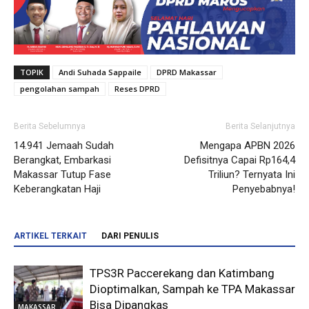
TOPIK
Andi Suhada Sappaile
DPRD Makassar
pengolahan sampah
Reses DPRD
Berita Sebelumnya
Berita Selanjutnya
14.941 Jemaah Sudah
Mengapa APBN 2026
Berangkat, Embarkasi
Defisitnya Capai Rp164,4
Makassar Tutup Fase
Triliun? Ternyata Ini
Keberangkatan Haji
Penyebabnya!
ARTIKEL TERKAIT
DARI PENULIS
TPS3R Paccerekang dan Katimbang
Dioptimalkan, Sampah ke TPA Makassar
Bisa Dipangkas
MAKASSAR