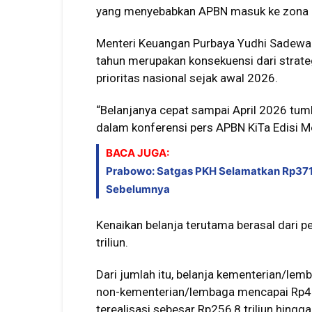
yang menyebabkan APBN masuk ke zona d
Menteri Keuangan Purbaya Yudhi Sadewa 
tahun merupakan konsekuensi dari stra
prioritas nasional sejak awal 2026.
“Belanjanya cepat sampai April 2026 tumb
dalam konferensi pers APBN KiTa Edisi M
BACA JUGA:
Prabowo: Satgas PKH Selamatkan Rp371 
Sebelumnya
Kenaikan belanja terutama berasal dari 
triliun.
Dari jumlah itu, belanja kementerian/lemb
non-kementerian/lembaga mencapai Rp425,5
terealisasi sebesar Rp256,8 triliun hingga