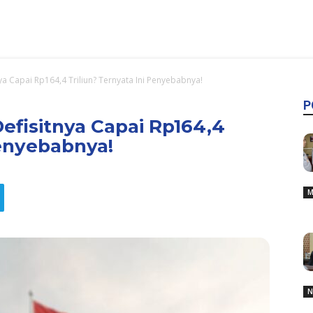
 Capai Rp164,4 Triliun? Ternyata Ini Penyebabnya!
P
fisitnya Capai Rp164,4
Penyebabnya!
M
N