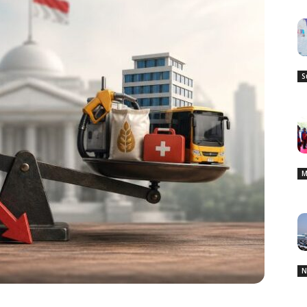
S
M
N