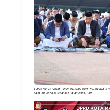
Bupati Maros, Chaidir Syam bersama Wakilnya, Muetazim M
salat Idul Adha di Lapangan Pallantikang. (ist)