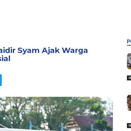
P
haidir Syam Ajak Warga
ial
M
M