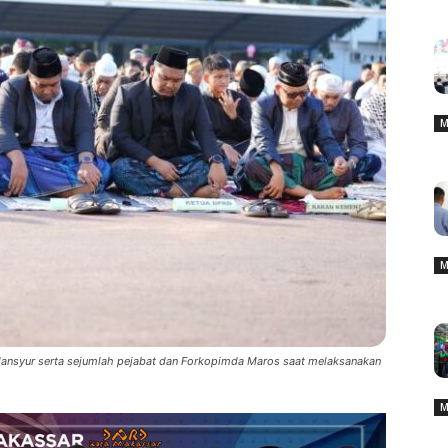
M
M
ansyur serta sejumlah pejabat dan Forkopimda Maros saat melaksanakan
M