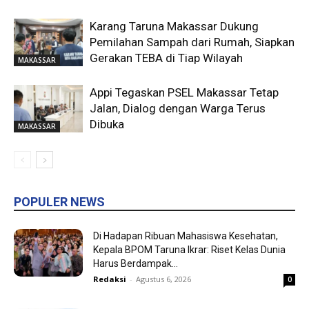
Karang Taruna Makassar Dukung
Pemilahan Sampah dari Rumah, Siapkan
Gerakan TEBA di Tiap Wilayah
MAKASSAR
Appi Tegaskan PSEL Makassar Tetap
Jalan, Dialog dengan Warga Terus
Dibuka
MAKASSAR
POPULER NEWS
Di Hadapan Ribuan Mahasiswa Kesehatan,
Kepala BPOM Taruna Ikrar: Riset Kelas Dunia
Harus Berdampak...
Redaksi
-
Agustus 6, 2026
0