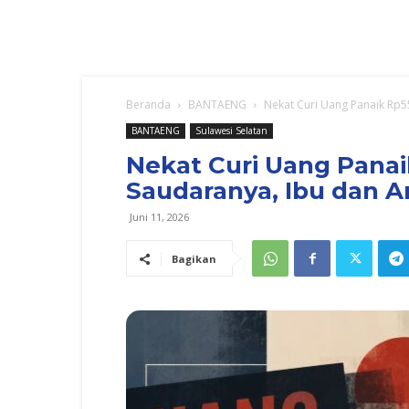
Beranda
BANTAENG
Nekat Curi Uang Panaik Rp55 
BANTAENG
Sulawesi Selatan
Nekat Curi Uang Panai
Saudaranya, Ibu dan A
Juni 11, 2026
Bagikan