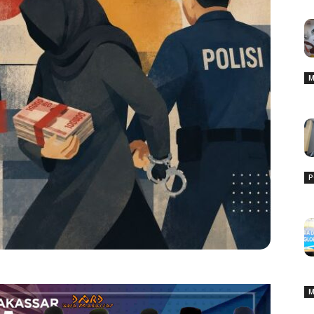
M
P
M