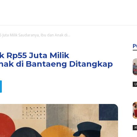
Juta Milik Saudaranya, Ibu dan Anak di...
P
k Rp55 Juta Milik
nak di Bantaeng Ditangkap
L
H