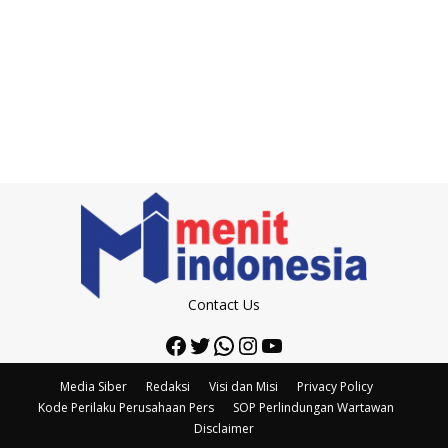
Contact Us
Facebook
Twitter
WhatsApp
Instagram
YouTube
Media Siber
Redaksi
Visi dan Misi
Privacy Policy
Kode Perilaku Perusahaan Pers
SOP Perlindungan Wartawan
Disclaimer