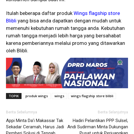
Itulah beberapa daftar produk
Wings flagship store
Blibli
yang bisa anda dapatkan dengan mudah untuk
memenuhi kebutuhan rumah tangga anda. Kebutuhan
rumah tangga menjadi lebih harga yang bersahabat
karena pemberiannya melalui promo yang ditawarkan
oleh Blibli.
TOPIK
produk wings
wings
wings flagship store blibli
Berita Sebelumnya
Berita Selanjutnya
Appi Minta Da’i Makassar Tak
Hadiri Pelantikan PPP Sulsel,
Sekadar Ceramah, Harus Jadi
Andi Sudirman Minta Dukungan
Pemberi Solusi di Tengah
Pusat untuk Perjuangkan