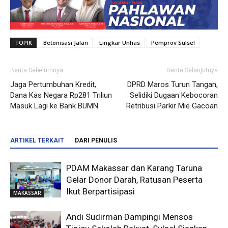
TOPIK
Betonisasi Jalan
Lingkar Unhas
Pemprov Sulsel
Berita Sebelumnya
Berita Selanjutnya
Jaga Pertumbuhan Kredit,
DPRD Maros Turun Tangan,
Dana Kas Negara Rp281 Triliun
Selidiki Dugaan Kebocoran
Masuk Lagi ke Bank BUMN
Retribusi Parkir Mie Gacoan
ARTIKEL TERKAIT
DARI PENULIS
PDAM Makassar dan Karang Taruna
Gelar Donor Darah, Ratusan Peserta
Ikut Berpartisipasi
MAKASSAR
Andi Sudirman Dampingi Mensos