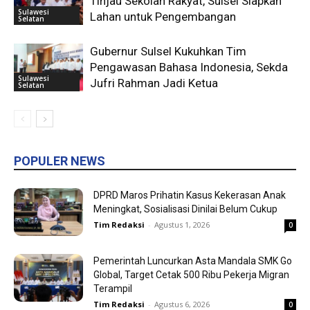
Tinjau Sekolah Rakyat, Sulsel Siapkan
Sulawesi
Lahan untuk Pengembangan
Selatan
Gubernur Sulsel Kukuhkan Tim
Pengawasan Bahasa Indonesia, Sekda
Sulawesi
Jufri Rahman Jadi Ketua
Selatan
POPULER NEWS
DPRD Maros Prihatin Kasus Kekerasan Anak
Meningkat, Sosialisasi Dinilai Belum Cukup
Tim Redaksi
-
Agustus 1, 2026
0
Pemerintah Luncurkan Asta Mandala SMK Go
Global, Target Cetak 500 Ribu Pekerja Migran
Terampil
Tim Redaksi
-
Agustus 6, 2026
0