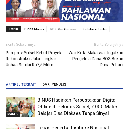
TOPIK
DPRD Maros
RDP Mie Gacoan
Retribusi Parkir
Berita Sebelumnya
Berita Selanjutnya
Pemprov Sulsel Kebut Proyek
Wali Kota Makassar Ingatkan
Rekonstruksi Jalan Lingkar
Pengelola Dana BOS Bukan
Unhas Senilai Rp7,5 Miliar
Dana Pribadi
ARTIKEL TERKAIT
DARI PENULIS
BINUS Hadirkan Perpustakaan Digital
Offline di Pelosok Sulsel, 7.000 Materi
Belajar Bisa Diakses Tanpa Sinyal
MAROS
Lepas Peserta Jambore Nasional,