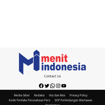
Contact Us
Facebook
Twitter
WhatsApp
Instagram
YouTube
Media Siber
Redaksi
Visi dan Misi
Privacy Policy
Kode Perilaku Perusahaan Pers
SOP Perlindungan Wartawan