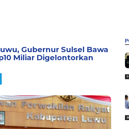
P
Luwu, Gubernur Sulsel Bawa
10 Miliar Digelontorkan
P
M