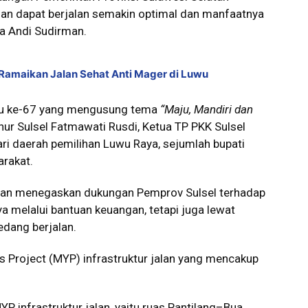
n dapat berjalan semakin optimal dan manfaatnya
ta Andi Sudirman.
Ramaikan Jalan Sehat Anti Mager di Luwu
uwu ke-67 yang mengusung tema
“Maju, Mandiri dan
rnur Sulsel Fatmawati Rusdi, Ketua TP PKK Sulsel
ri daerah pemilihan Luwu Raya, sejumlah bupati
arakat.
man menegaskan dukungan Pemprov Sulsel terhadap
 melalui bantuan keuangan, tetapi juga lewat
edang berjalan.
s Project (MYP) infrastruktur jalan yang mencakup
 infrastruktur jalan, yaitu ruas Pantilang–Bua