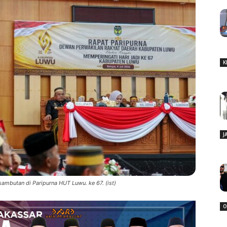
K
J
ambutan di Paripurna HUT Luwu. ke 67. (ist)
O