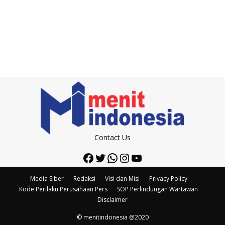
Contact Us
Facebook
Twitter
WhatsApp
Instagram
YouTube
Media Siber
Redaksi
Visi dan Misi
Privacy Policy
Kode Perilaku Perusahaan Pers
SOP Perlindungan Wartawan
Disclaimer
© menitindonesia @2020