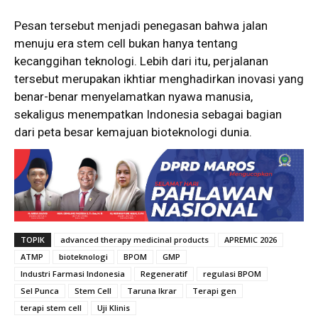
Pesan tersebut menjadi penegasan bahwa jalan
menuju era stem cell bukan hanya tentang
kecanggihan teknologi. Lebih dari itu, perjalanan
tersebut merupakan ikhtiar menghadirkan inovasi yang
benar-benar menyelamatkan nyawa manusia,
sekaligus menempatkan Indonesia sebagai bagian
dari peta besar kemajuan bioteknologi dunia.
TOPIK
advanced therapy medicinal products
APREMIC 2026
ATMP
bioteknologi
BPOM
GMP
Industri Farmasi Indonesia
Regeneratif
regulasi BPOM
Sel Punca
Stem Cell
Taruna Ikrar
Terapi gen
terapi stem cell
Uji Klinis