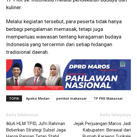
kuliner.
Melalui kegiatan tersebut, para peserta tidak hanya
berbagi pengalaman memasak, tetapi juga
memperluas wawasan tentang keragaman budaya
Indonesia yang tercermin dari setiap hidangan
tradisional daerah.
TOPIK
Apeksi Medan
pemkot makassar
TP PKK Makassar
Berita Sebelumnya
Berita Selanjutnya
Ikluti HLM TPID, Jufri Rahman
Jejak Perjuangan Maros Jadi
Beberkan Strategi Sulsel Jaga
Kabupaten: Berawal dari
Harga Pangan Tetap Stabil
Rumah Karaeng Turikale