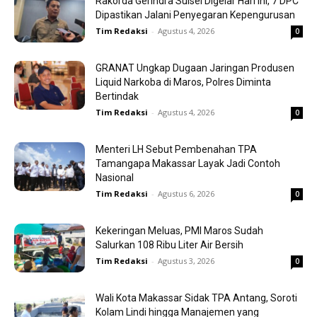
Rakorda Gerindra Sulsel Digelar Hari Ini, 7 DPC
Dipastikan Jalani Penyegaran Kepengurusan
Tim Redaksi
-
Agustus 4, 2026
0
GRANAT Ungkap Dugaan Jaringan Produsen
Liquid Narkoba di Maros, Polres Diminta
Bertindak
Tim Redaksi
-
Agustus 4, 2026
0
Menteri LH Sebut Pembenahan TPA
Tamangapa Makassar Layak Jadi Contoh
Nasional
Tim Redaksi
-
Agustus 6, 2026
0
Kekeringan Meluas, PMI Maros Sudah
Salurkan 108 Ribu Liter Air Bersih
Tim Redaksi
-
Agustus 3, 2026
0
Wali Kota Makassar Sidak TPA Antang, Soroti
Kolam Lindi hingga Manajemen yang