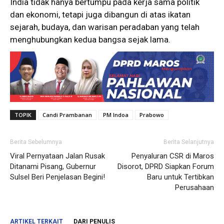
India tidak hanya bertumpu pada kerja sama politik
dan ekonomi, tetapi juga dibangun di atas ikatan
sejarah, budaya, dan warisan peradaban yang telah
menghubungkan kedua bangsa sejak lama.
TOPIK
Candi Prambanan
PM Indoa
Prabowo
Berita Sebelumnya
Berita Selanjutnya
Viral Pernyataan Jalan Rusak
Penyaluran CSR di Maros
Ditanami Pisang, Gubernur
Disorot, DPRD Siapkan Forum
Sulsel Beri Penjelasan Begini!
Baru untuk Tertibkan
Perusahaan
ARTIKEL TERKAIT
DARI PENULIS