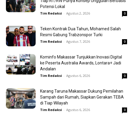
Tiap RT/RW Punya Konsep Unggulan Berbasis
Potensi Lokal
Tim Redaksi
-
Agustus 2, 2026
0
Teken Kontrak Dua Tahun, Mohamed Salah
Resmi Gabung Trabzonspor Turki
Tim Redaksi
-
Agustus 7, 2026
0
Kominfo Makassar Tunjukkan Inovasi Digital
ke Peserta Australia Awards, Lontara+ Jadi
Andalan
Tim Redaksi
-
Agustus 6, 2026
0
Karang Taruna Makassar Dukung Pemilahan
Sampah dari Rumah, Siapkan Gerakan TEBA
di Tiap Wilayah
Tim Redaksi
-
Agustus 6, 2026
0