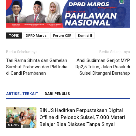
TOPIK
DPRD Maros
Forum CSR
Komisi II
Berita Sebelumnya
Berita Selanjutnya
Tari Rama Shinta dan Gamelan
Andi Sudirman Genjot MYP
Sambut Prabowo dan PM India
Rp2,5 Triliun, Jalan Rusak di
di Candi Prambanan
Sulsel Ditangani Bertahap
ARTIKEL TERKAIT
DARI PENULIS
BINUS Hadirkan Perpustakaan Digital
Offline di Pelosok Sulsel, 7.000 Materi
Belajar Bisa Diakses Tanpa Sinyal
MAROS