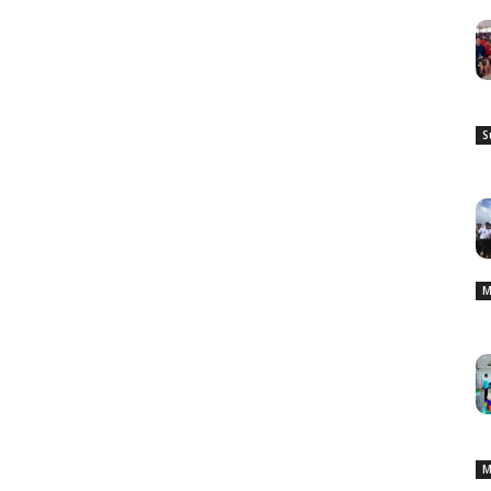
S
M
M