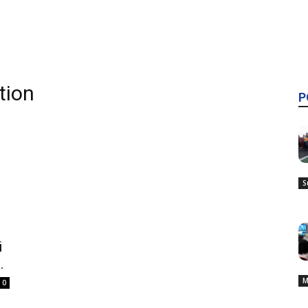
tion
P
S
i
.
M
0