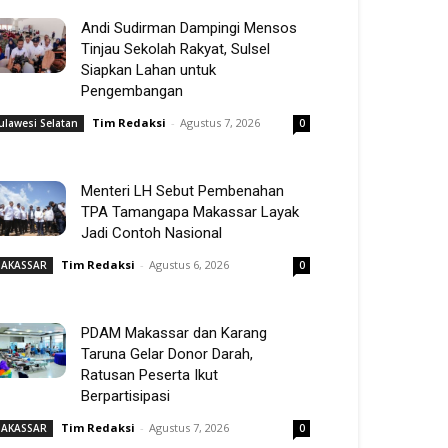
Andi Sudirman Dampingi Mensos
Tinjau Sekolah Rakyat, Sulsel
Siapkan Lahan untuk
Pengembangan
Tim Redaksi
-
Agustus 7, 2026
ulawesi Selatan
0
Menteri LH Sebut Pembenahan
TPA Tamangapa Makassar Layak
Jadi Contoh Nasional
Tim Redaksi
-
Agustus 6, 2026
AKASSAR
0
PDAM Makassar dan Karang
Taruna Gelar Donor Darah,
Ratusan Peserta Ikut
Berpartisipasi
Tim Redaksi
-
Agustus 7, 2026
AKASSAR
0