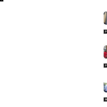
P
P
M