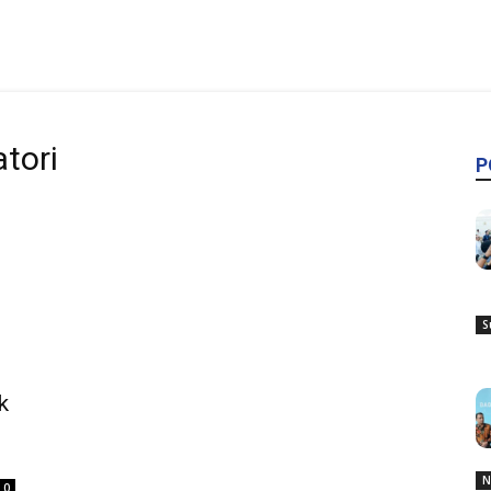
tori
P
S
k
N
0