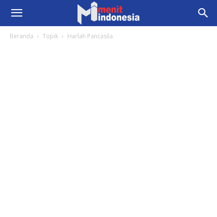
Beranda
Topik
Harlah Pancasila