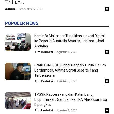
Triliun...
admin
-
Februari 22, 2024
0
POPULER NEWS
Kominfo Makassar Tunjukkan Inovasi Digital
ke Peserta Australia Awards, Lontara+ Jadi
Andalan
Tim Redaksi
-
Agustus 6, 2026
0
Status UNESCO Global Geopark Dinilai Belum
Berdampak, Aktivis Soroti Geosite Yang
Terbengkalai
Tim Redaksi
-
Agustus 9, 2026
0
TPS3R Paccerekang dan Katimbang
Dioptimalkan, Sampah ke TPA Makassar Bisa
Dipangkas
Tim Redaksi
-
Agustus 8, 2026
0