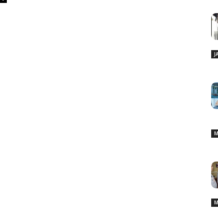
J
M
M