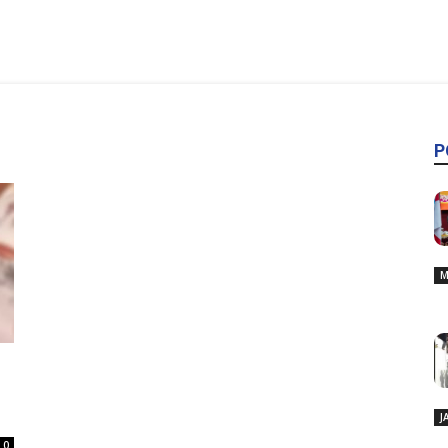
P
M
J
0