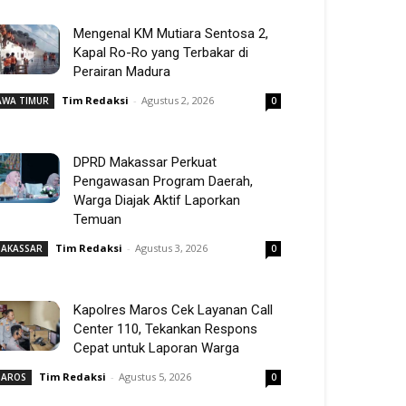
Mengenal KM Mutiara Sentosa 2,
Kapal Ro-Ro yang Terbakar di
Perairan Madura
Tim Redaksi
-
Agustus 2, 2026
AWA TIMUR
0
DPRD Makassar Perkuat
Pengawasan Program Daerah,
Warga Diajak Aktif Laporkan
Temuan
Tim Redaksi
-
Agustus 3, 2026
AKASSAR
0
Kapolres Maros Cek Layanan Call
Center 110, Tekankan Respons
Cepat untuk Laporan Warga
Tim Redaksi
-
Agustus 5, 2026
AROS
0