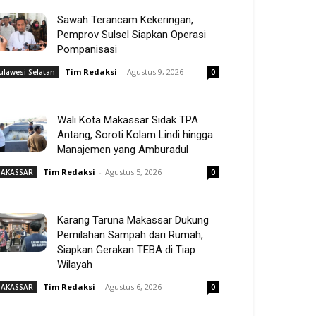
Sawah Terancam Kekeringan,
Pemprov Sulsel Siapkan Operasi
Pompanisasi
Tim Redaksi
-
Agustus 9, 2026
ulawesi Selatan
0
Wali Kota Makassar Sidak TPA
Antang, Soroti Kolam Lindi hingga
Manajemen yang Amburadul
Tim Redaksi
-
Agustus 5, 2026
AKASSAR
0
Karang Taruna Makassar Dukung
Pemilahan Sampah dari Rumah,
Siapkan Gerakan TEBA di Tiap
Wilayah
Tim Redaksi
-
Agustus 6, 2026
AKASSAR
0