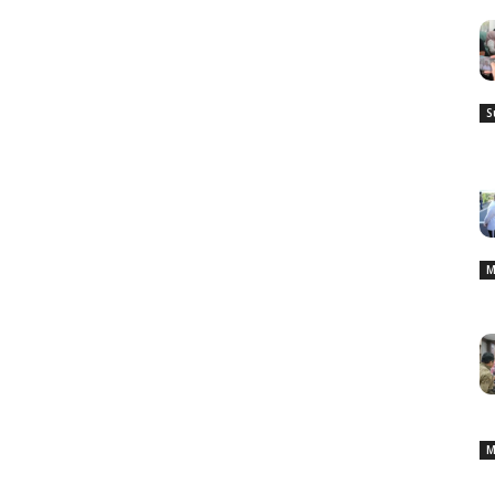
S
M
M