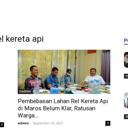
 kereta api
P
H
DAERAH
Pembebasan Lahan Rel Kereta Api
di Maros Belum Klar, Ratusan
Warga...
K
admin
-
September 22, 2021
0
0