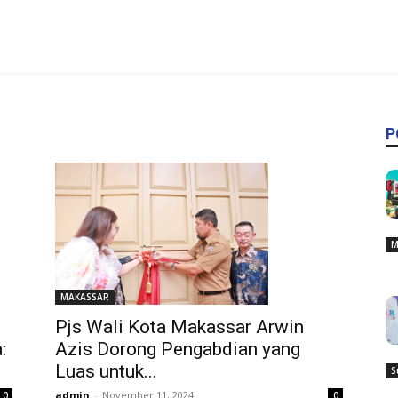
P
M
MAKASSAR
Pjs Wali Kota Makassar Arwin
:
Azis Dorong Pengabdian yang
Luas untuk...
S
admin
-
November 11, 2024
0
0