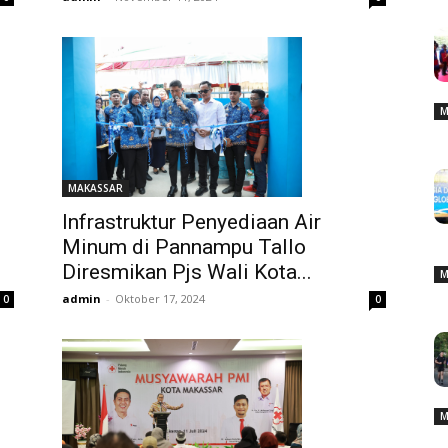
M
MAKASSAR
Infrastruktur Penyediaan Air
Minum di Pannampu Tallo
Diresmikan Pjs Wali Kota...
M
admin
-
Oktober 17, 2024
0
0
M