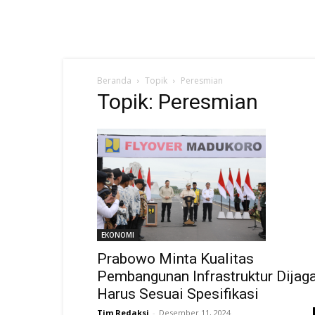
Beranda
Topik
Peresmian
Topik: Peresmian
EKONOMI
Prabowo Minta Kualitas
Pembangunan Infrastruktur Dijaga
Harus Sesuai Spesifikasi
Tim Redaksi
-
Desember 11, 2024