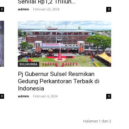
Senilai Rp1,2 Triliun...
admin
-
Februari 22, 2024
0
0
BULUKUMBA
Pj Gubernur Sulsel Resmikan
Gedung Perkantoran Terbaik di
Indonesia
admin
-
Februari 6, 2024
0
0
Halaman 1 dari 2