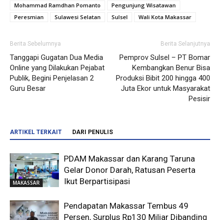
Mohammad Ramdhan Pomanto
Pengunjung Wisatawan
Peresmian
Sulawesi Selatan
Sulsel
Wali Kota Makassar
Berita Sebelumnya
Berita Selanjutnya
Tanggapi Gugatan Dua Media
Pemprov Sulsel – PT Bomar
Online yang Dilakukan Pejabat
Kembangkan Benur Bisa
Publik, Begini Penjelasan 2
Produksi Bibit 200 hingga 400
Guru Besar
Juta Ekor untuk Masyarakat
Pesisir
ARTIKEL TERKAIT
DARI PENULIS
PDAM Makassar dan Karang Taruna
Gelar Donor Darah, Ratusan Peserta
Ikut Berpartisipasi
MAKASSAR
Pendapatan Makassar Tembus 49
Persen, Surplus Rp130 Miliar Dibanding