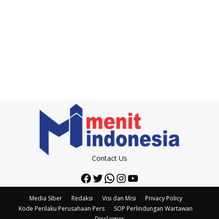
Contact Us
Facebook
Twitter
WhatsApp
Instagram
YouTube
Media Siber
Redaksi
Visi dan Misi
Privacy Policy
Kode Perilaku Perusahaan Pers
SOP Perlindungan Wartawan
Disclaimer